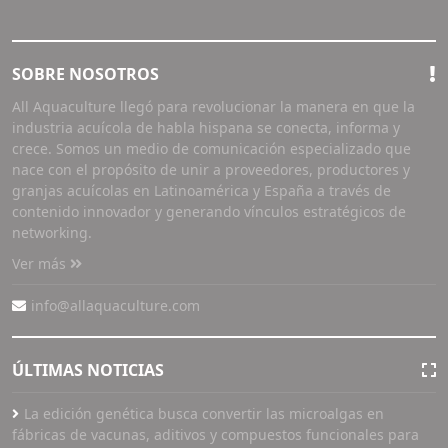
SOBRE NOSOTROS
All Aquaculture llegó para revolucionar la manera en que la
industria acuícola de habla hispana se conecta, informa y
crece. Somos un medio de comunicación especializado que
nace con el propósito de unir a proveedores, productores y
granjas acuícolas en Latinoamérica y España a través de
contenido innovador y generando vínculos estratégicos de
networking.
Ver más
info@allaquaculture.com
ÚLTIMAS NOTICIAS
La edición genética busca convertir las microalgas en
fábricas de vacunas, aditivos y compuestos funcionales para