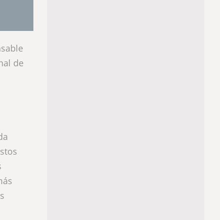
nsable
nal de
da
Estos
s
más
os