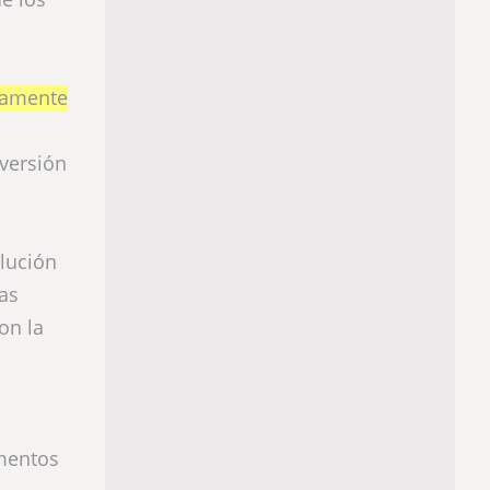
iamente
nversión
olución
as
on la
omentos