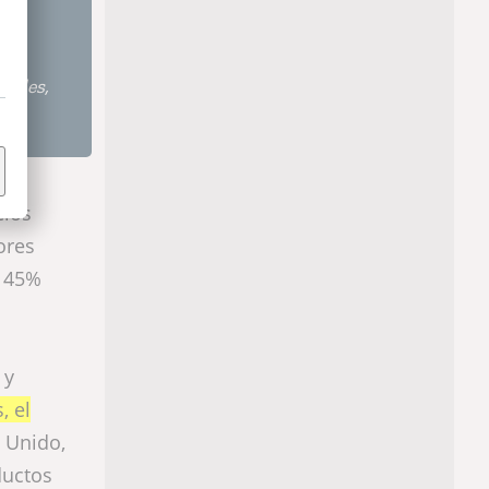
ibles,
cios
ores
l 45%
 y
, el
o Unido,
ductos