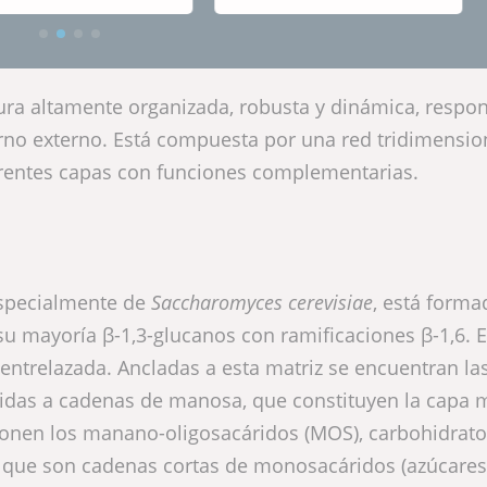
tura altamente organizada, robusta y dinámica, respo
torno externo. Está compuesta por una red tridimensio
ferentes capas con funciones complementarias.
 especialmente de
Saccharomyces cerevisiae
, está forma
su mayoría β-1,3-glucanos con ramificaciones β-1,6. 
entrelazada. Ancladas a esta matriz se encuentran la
idas a cadenas de manosa, que constituyen la capa 
ponen los manano-oligosacáridos (MOS), carbohidrat
s, que son cadenas cortas de monosacáridos (azúcares