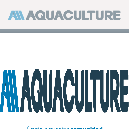
ctividad de los manano-oligosacáridos (MOS): impulsando la 
9 min de le
dad de los manano-oligosacár