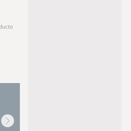
ducto
roGard
ActiveMOS