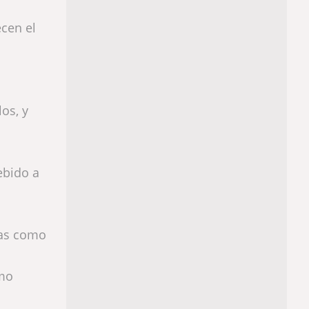
ecen el
os, y
ebido a
nas como
omo