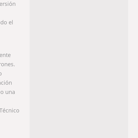
versión
ndo el
ente
rones.
o
ación
do una
 Técnico