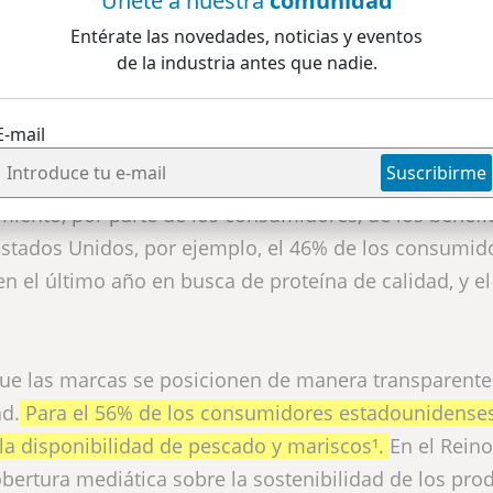
Únete a nuestra
comunidad
encia en la acuicultura
Entérate las novedades, noticias y eventos
de la industria antes que nadie.
eciente demanda de fuentes de proteína saludables y sosten
s de los alimentos más comercializados a nivel global.
E-mail
Suscribirme
miento, por parte de los consumidores, de los benefi
 Estados Unidos, por ejemplo, el 46% de los consumid
 el último año en busca de proteína de calidad, y e
que las marcas se posicionen de manera transparente
ad.
Para el 56% de los consumidores estadounidenses
la disponibilidad de pescado y mariscos¹.
En el Rein
bertura mediática sobre la sostenibilidad de los pro