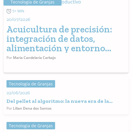
Tecnología de Granjas
5+ MIN
20/07/2026
Acuicultura de precisión:
integración de datos,
alimentación y entorno
productivo
Por
Maria Candelaria Carbajo
Tecnología de Granjas
22/06/2026
Del pellet al algoritmo: la nueva era de la
alimentación en la acuicultura
Por
Lilian Dena dos Santos
Tecnología de Granjas