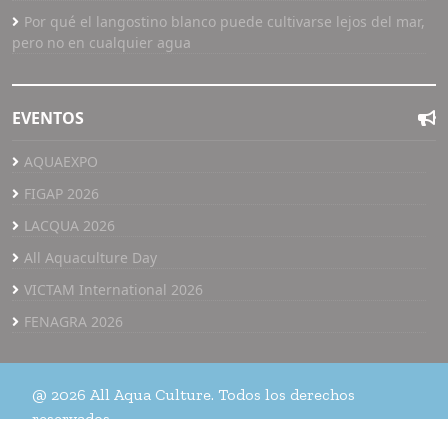
Por qué el langostino blanco puede cultivarse lejos del mar,
pero no en cualquier agua
EVENTOS
AQUAEXPO
FIGAP 2026
LACQUA 2026
All Aquaculture Day
VICTAM International 2026
FENAGRA 2026
@ 2026 All Aqua Culture. Todos los derechos
reservados.
Home
Eventos
Historia
Media file