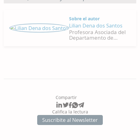
Sobre el autor
Lilian Dena dos Santos
Profesora Asociada del
Departamento de
Zootecnia de la
Universidad Federal de
Paraná - Setor Palotina.
Es Zootecnista, con
Doctorado y
Posdoctorado en
Nutrición Acuícola.
Actúa como
coordinadora de
laboratorio,
Compartir
investigadora y
orientadora en la
enseñanza de grado y
Califica la lectura
posgrado en la UFPR,
Suscribite al Newsletter
además de haber
desempeñado diversas
funciones
administrativas. Junto a