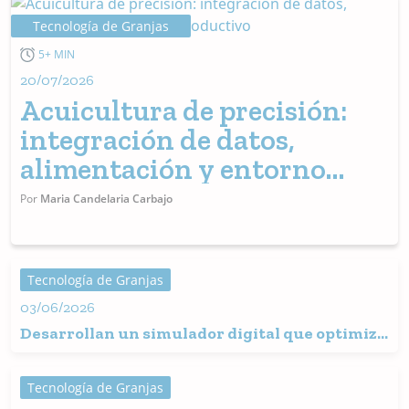
Tecnología de Granjas
5+ MIN
20/07/2026
Acuicultura de precisión:
integración de datos,
alimentación y entorno
productivo
Por
Maria Candelaria Carbajo
Tecnología de Granjas
03/06/2026
Desarrollan un simulador digital que optimiza
la alimentación y el crecimiento de la trucha
arcoíris
Tecnología de Granjas