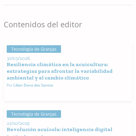
la industria de la
acuicultura, trabaja en
el desarrollo y la
ejecución de
Contenidos del editor
investigaciones en
colaboración con
empresas.
Tecnología de Granjas
31/03/2026
Resiliencia climática en la acuicultura:
estrategias para afrontar la variabilidad
ambiental y el cambio climático
Por
Lilian Dena dos Santos
Tecnología de Granjas
23/10/2025
Revolución acuícola: inteligencia digital