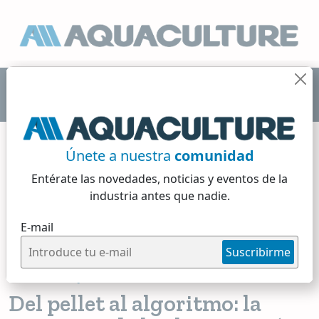
Únete a nuestra
comunidad
Entérate las novedades, noticias y eventos
de la
Tecnología de Granjas
industria antes que nadie.
E-mail
8 min de lectura
Suscribirme
Por
Lilian Dena dos Santos
Lunes, 22 de Junio, 2026
Del pellet al algoritmo: la