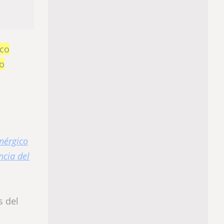
ico
do
inérgico
ncia del
s del