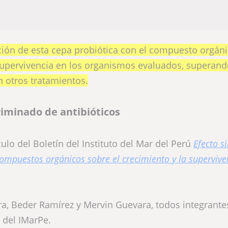
ación de esta cepa probiótica con el compuesto orgán
supervivencia en los organismos evaluados, superan
n otros tratamientos.
riminado de antibióticos
culo del Boletín del Instituto del Mar del Perú
Efecto s
ompuestos orgánicos sobre el crecimiento y la supervive
ra, Beder Ramírez y Mervin Guevara, todos integrante
 del IMarPe.