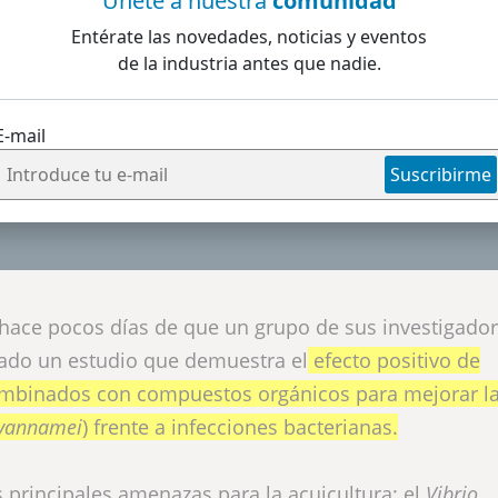
rú publica una investigación s
Únete a nuestra
comunidad
Entérate las novedades, noticias y eventos
a mejora de la supervivencia de
de la industria antes que nadie.
E-mail
rgánico ProtAcid permitió alcanzar hasta un 78 % de super
Suscribirme
ivamente los resultados obtenidos en otros tratamientos.
ó hace pocos días de que un grupo de sus investigador
ado un estudio que demuestra el
efecto positivo de
ombinados con compuestos orgánicos para mejorar l
vannamei
) frente a infecciones bacterianas.
 principales amenazas para la acuicultura: el
Vibrio