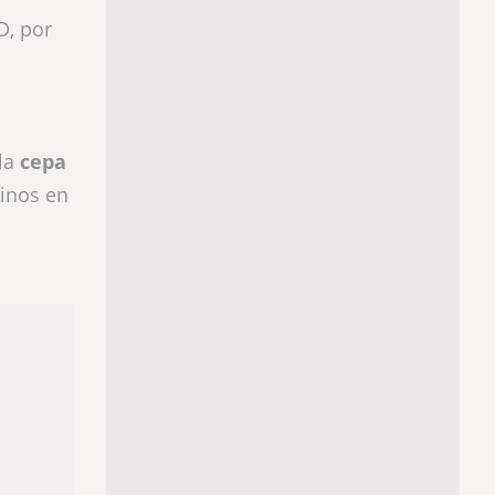
D, por
 la
cepa
tinos en