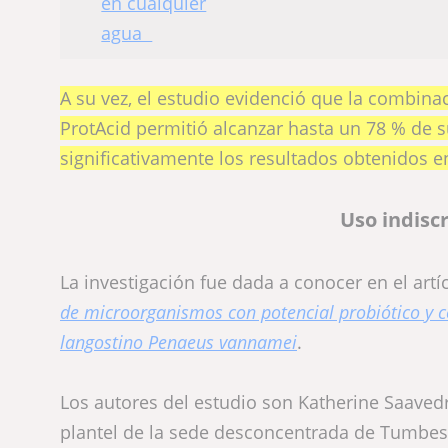
A su vez, el estudio evidenció que la combin
ProtAcid permitió alcanzar hasta un 78 % de 
significativamente los resultados obtenidos e
Uso indisc
La investigación fue dada a conocer en el artí
de microorganismos con potencial probiótico y c
langostino Penaeus vannamei
.
Los autores del estudio son Katherine Saaved
plantel de la sede desconcentrada de Tumbes