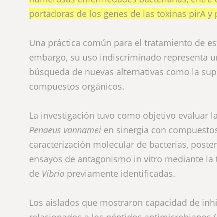
portadoras de los genes de las toxinas pirA y
Una práctica común para el tratamiento de est
embargo, su uso indiscriminado representa un 
búsqueda de nuevas alternativas como la supl
compuestos orgánicos.
La investigación tuvo como objetivo evaluar 
Penaeus vannamei
en sinergia con compuestos 
caracterización molecular de bacterias, poste
ensayos de antagonismo in vitro mediante la 
de
Vibrio
previamente identificadas.
Los aislados que mostraron capacidad de inhi
relacionados a los péptidos antimicrobianos (