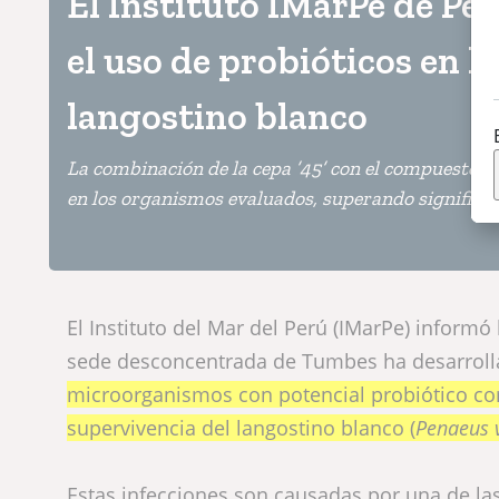
El Instituto IMarPe de Pe
el uso de probióticos en l
langostino blanco
La combinación de la cepa ’45’ con el compuesto o
en los organismos evaluados, superando significat
El Instituto del Mar del Perú (IMarPe) inform
sede desconcentrada de Tumbes ha desarroll
microorganismos con potencial probiótico c
supervivencia del langostino blanco (
Penaeus 
Estas infecciones son causadas por una de las