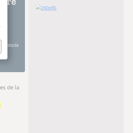
obre
l
vivencia
es de la
a