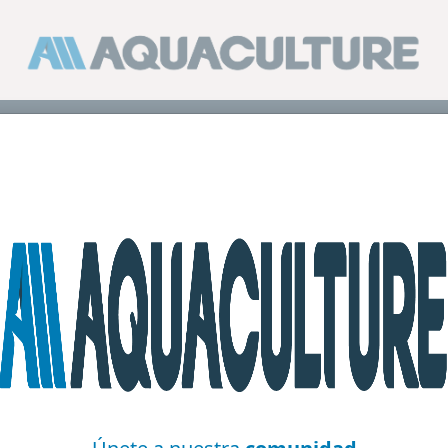
blica una investigación sobre el uso de probióticos en la me
4 min de le