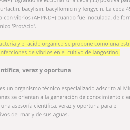
surfactin, bacylisin, bacyllomicin y fengycin. La cepa 4
o con vibrios (AHPND+) cuando fue inoculada, de fo
ico 'ProtAcid'.
acteria y el ácido orgánico se propone como una estr
infecciones de vibrios en el cultivo de langostino.
entífica, veraz y oportuna
es un organismo técnico especializado adscrito al Mi
ones se orientan a la generación de conocimiento cien
una asesoría científica, veraz y oportuna para el
ivos del mar y de sus aguas.