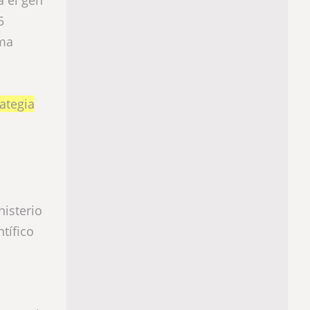
5
rma
ategia
nisterio
tífico