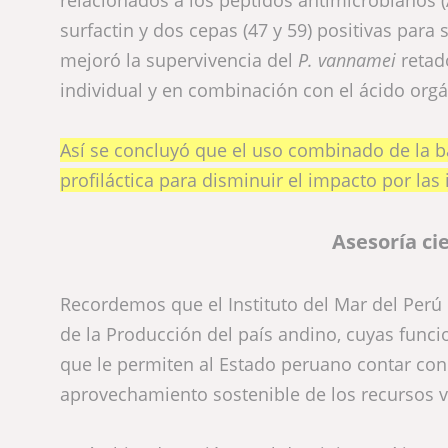
surfactin y dos cepas (47 y 59) positivas para 
mejoró la supervivencia del
P. vannamei
retad
individual y en combinación con el ácido orgán
Así se concluyó que el uso combinado de la b
profiláctica para disminuir el impacto por las 
Asesoría ci
Recordemos que el Instituto del Mar del Perú 
de la Producción del país andino, cuyas funci
que le permiten al Estado peruano contar con 
aprovechamiento sostenible de los recursos v