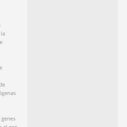
n
 la
de
e
 de
tógenas
s genes
a el gen