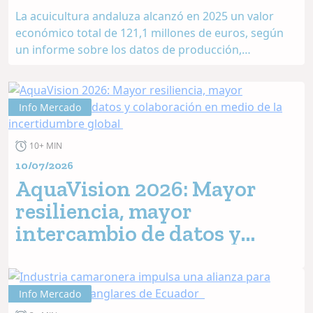
profesionalizado
La acuicultura andaluza alcanzó en 2025 un valor
económico total de 121,1 millones de euros, según
un informe sobre los datos de producción,
elaborado por la Dirección General de Pesca,
Acuicultura y Economía Azul de la Junta de...
Info Mercado
10+ MIN
10/07/2026
AquaVision 2026: Mayor
resiliencia, mayor
intercambio de datos y
colaboración en medio de la
incertidumbre global
Info Mercado