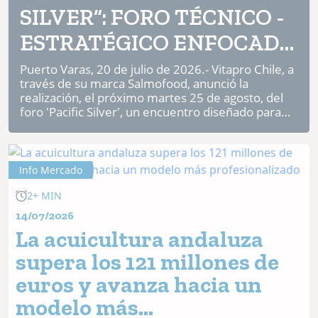
SILVER”: FORO TÉCNICO -
ESTRATÉGICO ENFOCADO
EN SALMÓN COHO
Puerto Varas, 20 de julio de 2026.- Vitapro Chile, a
través de su marca Salmofood, anunció la
realización, el próximo martes 25 de agosto, del
foro 'Pacific Silver', un encuentro diseñado para
poner en el centro de la convers...
Info Mercado
2+ MIN
14/07/2026
La acuicultura andaluza
supera los 121 millones de
euros y avanza hacia un
modelo más