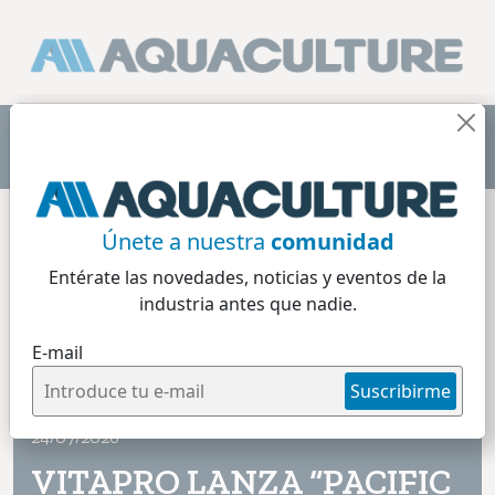
Home
/
Info Mercado
Únete a nuestra
comunidad
Entérate las novedades, noticias y eventos
de la
industria antes que nadie.
E-mail
Info Mercado
Suscribirme
4 min de lectura
24/07/2026
VITAPRO LANZA “PACIFIC