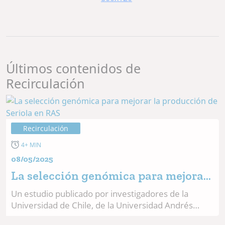
Últimos contenidos de
Recirculación
Recirculación
4+ MIN
08/05/2025
La selección genómica para mejorar
la producción de Seriola en RAS
Un estudio publicado por investigadores de la
Universidad de Chile, de la Universidad Andrés
Bello, de la Universidad Católica de Temuco y de