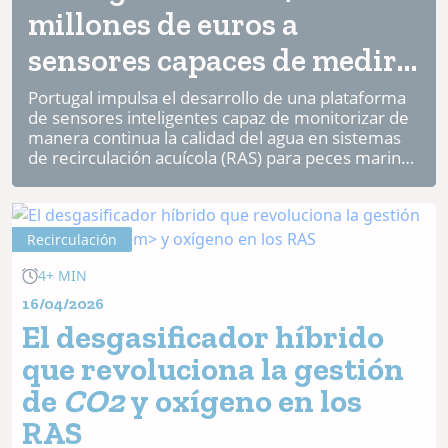
millones de euros a
sensores capaces de medir
cortisol en RAS y cultivos
Portugal impulsa el desarrollo de una plataforma
de sensores inteligentes capaz de monitorizar de
de bivalvos
manera continua la calidad del agua en sistemas
de recirculación acuícola (RAS) para peces marinos
y en instalaciones de cultivo de bivalvos.
El...
Recirculación
4+ MIN
16/04/2026
El desgasificador híbrido
que revoluciona la gestión
de
CO2
y oxígeno en los
RAS