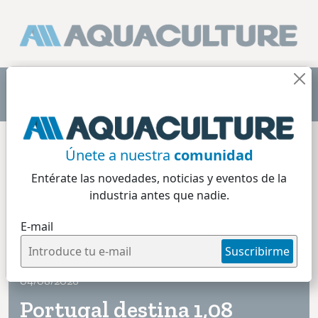
Home
/
Recirculación
Únete a nuestra
comunidad
Entérate las novedades, noticias y eventos
de la
industria antes que nadie.
E-mail
Recirculación
Suscribirme
3 min de lectura
04/08/2026
Portugal destina 1,08