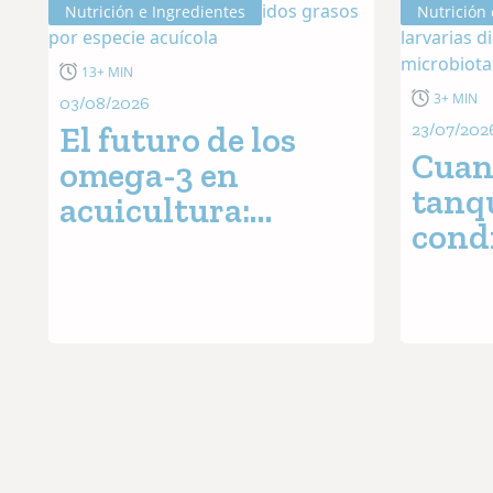
Nutrición e Ingredientes
Nutrición 
13+ MIN
3+ MIN
03/08/2026
El futuro de los
23/07/202
Cuan
omega-3 en
tanq
acuicultura:
cond
Análisis de ácidos
igua
grasos por especie
supe
acuícola
larva
hay q
micr