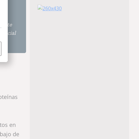
ierte
mercial
oteínas
ctos en
ebajo de