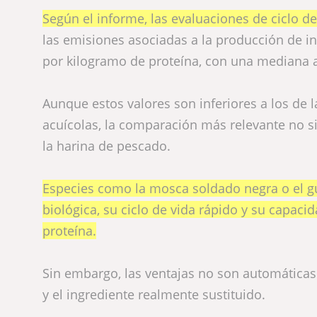
Según el informe, las evaluaciones de ciclo d
las emisiones asociadas a la producción de in
por kilogramo de proteína, con una mediana 
Aunque estos valores son inferiores a los de 
acuícolas, la comparación más relevante no si
la harina de pescado.
Especies como la mosca soldado negra o el gu
biológica, su ciclo de vida rápido y su capac
proteína.
Sin embargo, las ventajas no son automáticas
y el ingrediente realmente sustituido.