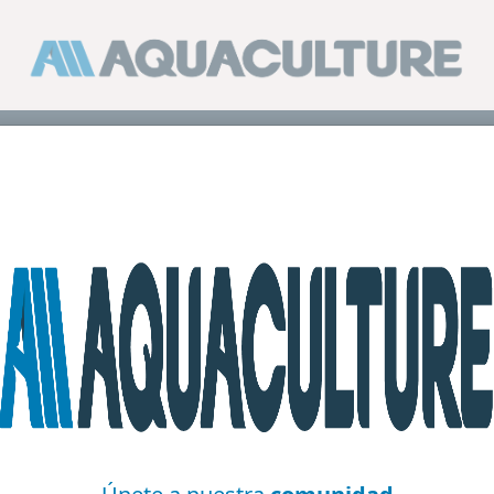
l papel de la harina de insecto en piensos acuícolas
3 min de le
 de la harina de insecto en pi