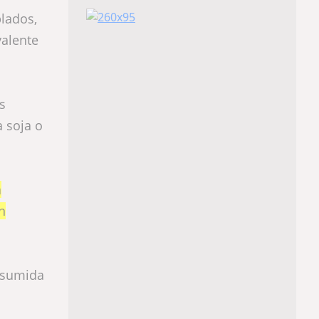
lados,
valente
s
 soja o
a
n
onsumida