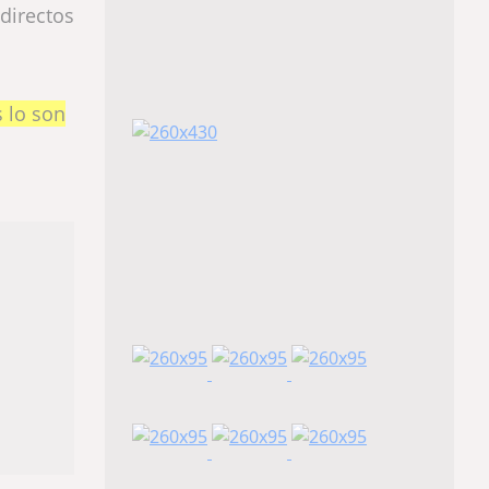
directos
s lo son
a