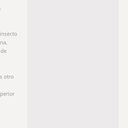
s
insecto
na,
 de
s otro
perior