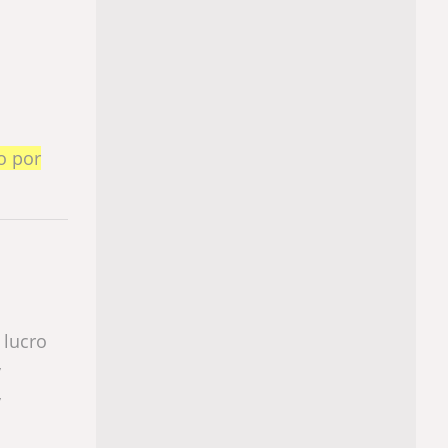
o por
 lucro
y
y