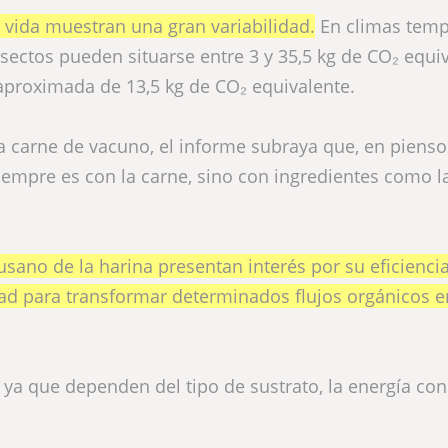
e vida muestran una gran variabilidad.
En climas temp
sectos pueden situarse entre 3 y 35,5 kg de CO₂ equi
aproximada de 13,5 kg de CO₂ equivalente.
la carne de vacuno, el informe subraya que, en pienso
empre es con la carne, sino con ingredientes como la
sano de la harina presentan interés por su eficienci
idad para transformar determinados flujos orgánicos e
 ya que dependen del tipo de sustrato, la energía c