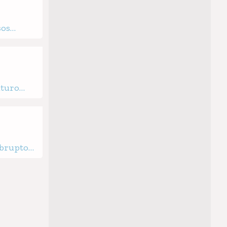
sos
trición
uturo
ra de la
abruptos
a
a
nible