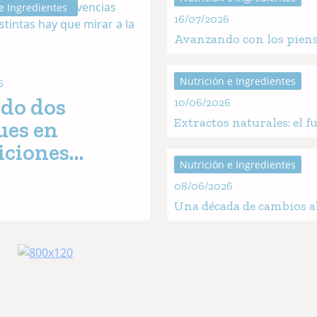
e Ingredientes
16/07/2026
Avanzando con los pien
funcionales para una nu
de precisión
Nutrición e Ingredientes
6
do dos
10/06/2026
Extractos naturales: el f
ues en
sostenible de la acuicultu
iciones
dorada
Nutrición e Ingredientes
les producen
08/06/2026
rvivencias
Una década de cambios 
rias distintas
en las formulaciones: un
ue mirar a la
tendencia que continúa
evolucionando hacia un
obiota
industria acuícola soste