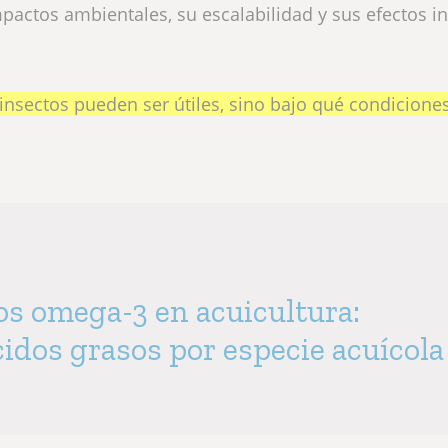
actos ambientales, su escalabilidad y sus efectos in
 insectos pueden ser útiles, sino bajo qué condicione
los omega-3 en acuicultura:
cidos grasos por especie acuícol