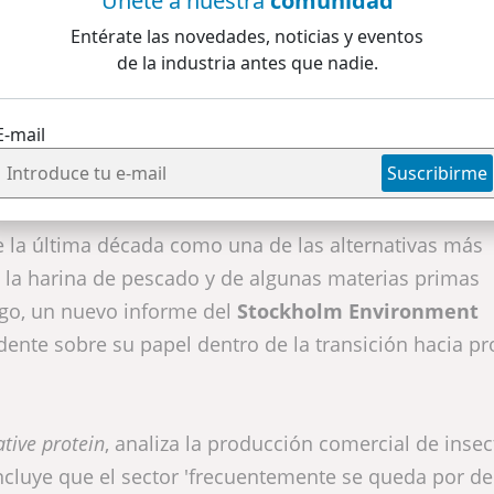
Únete a nuestra
comunidad
Entérate las novedades, noticias y eventos
de la industria antes que nadie.
ent Institute no descarta su uso en acuicultura, pero adv
ciones muy concretas, que rara vez se cumplen a escala co
E-mail
Suscribirme
e la última década como una de las alternativas más
 la harina de pescado y de algunas materias primas
rgo, un nuevo informe del
Stockholm Environment
ente sobre su papel dentro de la transición hacia pr
ative protein
, analiza la producción comercial de inse
oncluye que el sector 'frecuentemente se queda por d