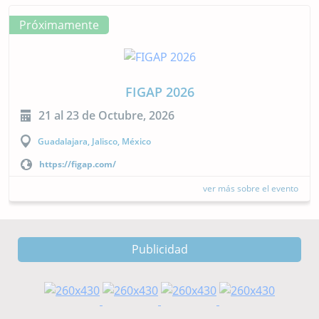
Próximamente
LACQUA 2026
27 al 30 de Octubre, 2026
El Salvador, San Salvador
https://www.was.org/meeting/code/LacQua26
re el evento
ver más sobre
Publicidad