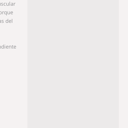
uscular
porque
as del
ndiente