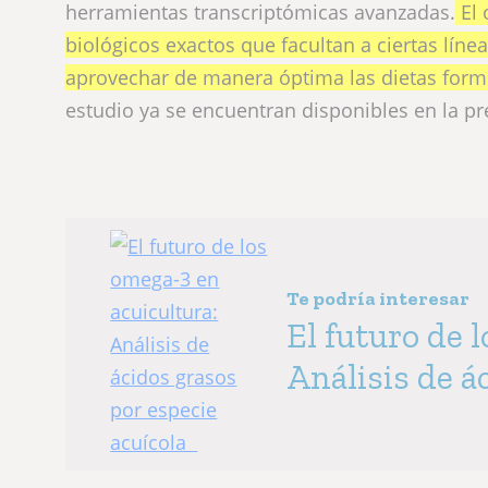
herramientas transcriptómicas avanzadas.
El 
biológicos exactos que facultan a ciertas líne
aprovechar de manera óptima las dietas form
estudio ya se encuentran disponibles en la pre
Te podría interesar
El futuro de 
Análisis de á