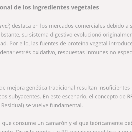
ional de los ingredientes vegetales
amei
) destaca en los mercados comerciales debido a 
obstante, su sistema digestivo evolucionó originalme
ad. Por ello, las fuentes de proteína vegetal introduc
denar estrés oxidativo, respuestas inmunes no especí
e mejora genética tradicional resultan insuficientes 
s subyacentes. En este escenario, el concepto de RF
Residual) se vuelve fundamental.
ento que consume un camarón y el que teóricamente de
miento. De este modo, un RFI negativo identifica a un 