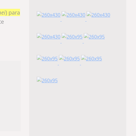
ei
) para
te
a