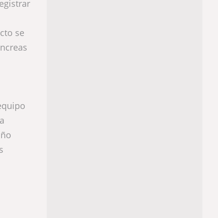
egistrar
cto se
áncreas
equipo
ia
año
s