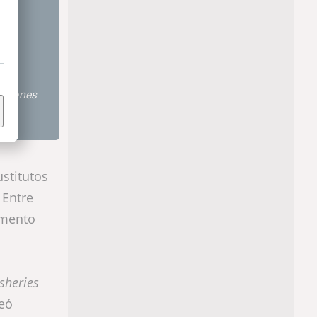
alta
s
aciones
stitutos
 Entre
imento
sheries
eó