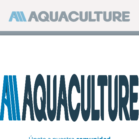
ermiten al camarón vannamei prosperar con dietas 100% v
5 min de le
n al camarón vannamei prosp