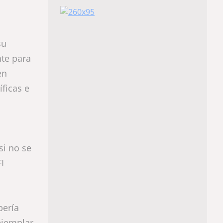
su
nte para
en
ficas e
si no se
I
bería
ejemplar