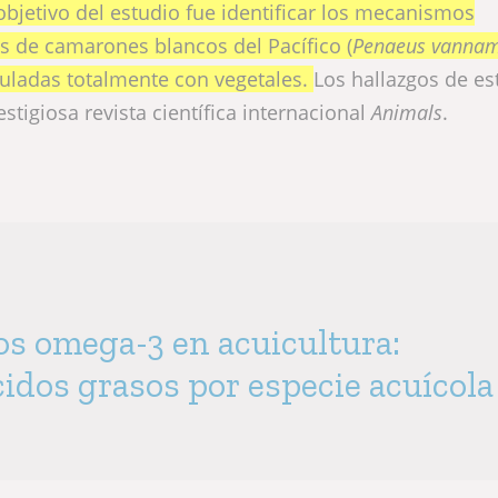
objetivo del estudio fue identificar los mecanismos
as de camarones blancos del Pacífico (
Penaeus vannam
uladas totalmente con vegetales.
Los hallazgos de es
stigiosa revista científica internacional
Animals
.
los omega-3 en acuicultura:
cidos grasos por especie acuícol