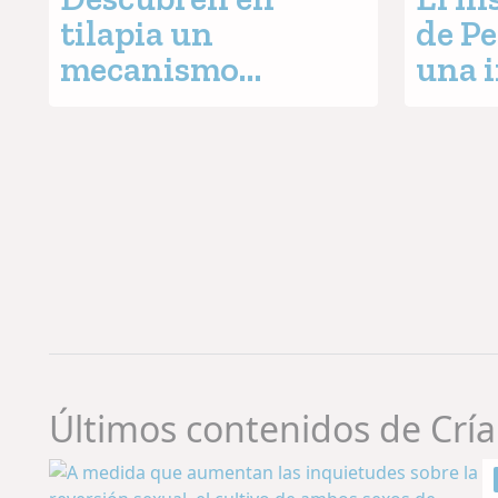
tilapia un
de Pe
mecanismo
una 
genético inédito
sobre
que convierte un
probi
gen femenino en el
mejor
regulador del sexo
super
masculino
lang
Últimos contenidos de Cría 