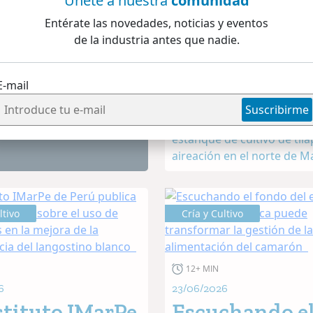
Únete a nuestra
comunidad
15/07/2026
ro no en
Cómo medir s
Entérate las novedades, noticias y eventos
de la industria antes que nadie.
tilapia es
resiliente (y 
vertido en una de las
E-mail
 Su tolerancia ambiental,
qué eso puede
an permitido que su
Suscribirme
transformar 
Son las seis de la mañana 
negocio acuíc
estanque de cultivo de tila
aireación en el norte de Ma
sol apenas sale y el oxígen
en el agua ya está en nivel
críticamente bajos, como 
ltivo
Cría y Cultivo
cada noche en miles de gra
12+ MIN
6
23/06/2026
stituto IMarPe
Escuchando e