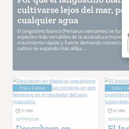
cultivarse lejos del mar, pe
cualquier agua
El langostino blanco (Penaeus vannamei) se ha con
especies más versátiles de la acuicultura mundial.
crecimiento rápido y fuerte demanda comercial h
cultivo se expanda más all&a...
Cría y Cultivo
Cría y Cu
3+ MIN
4+ MIN
29/06/2026
25/06/202
Descubren en
El In