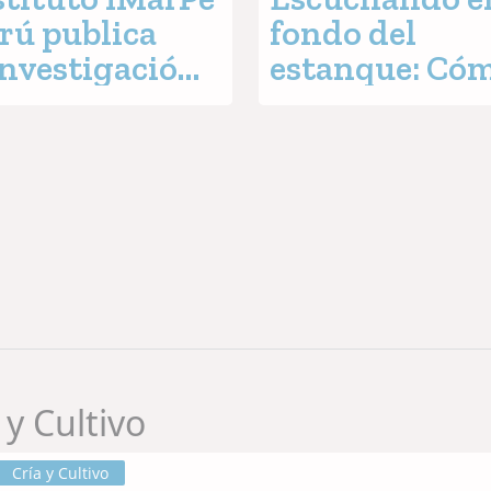
rú publica
fondo del
investigación
estanque: Cóm
 el uso de
bioacústica p
óticos en la
transformar l
a de la
gestión de la
vivencia del
alimentación 
ostino blanco
camarón
y Cultivo
Cría y Cultivo