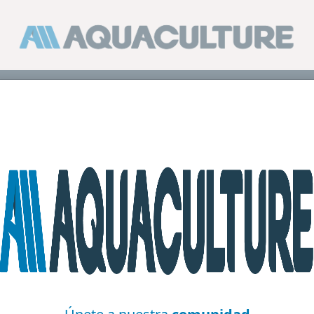
Cría y Cultivo
lectura
10+ MIN
co puede