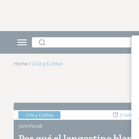
Home
/
Cría y Cultivo
Cría y Cultivo
3 min de 
31/07/2026
Por qué el langostino blan